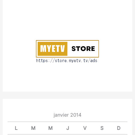
A
b
o
u
t
janvier 2014
L
M
M
J
V
S
D