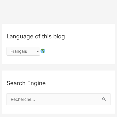
Language of this blog
Search Engine
R
e
c