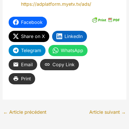
https://adplatform.myetv.tv/ads/
Facebook
Share on X
LinkedIn
Telegram
WhatsApp
Email
Copy Link
Print
←
Article précédent
Article suivant
→