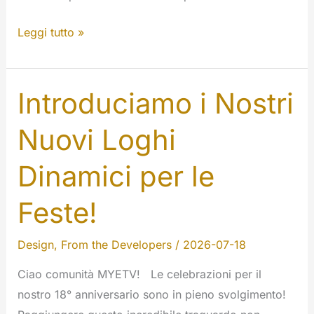
Informativa
Leggi tutto »
sulla
privacy
Introduciamo i Nostri
Nuovi Loghi
Dinamici per le
Feste!
Design
,
From the Developers
/
2026-07-18
Ciao comunità MYETV! Le celebrazioni per il
nostro 18° anniversario sono in pieno svolgimento!