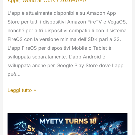
Apps
,
World at Work
/
2026-07-17
L'app è attualmente disponibile su Amazon App
Store per tutti i dispositivi Amazon FireTV e VegaOS,
nonché per altri dispositivi compatibili con il sistema
FireOS con la versione minima dell'SDK pari a 22.
L'app FireOS per dispositivi Mobile o Tablet è
sviluppata separatamente. L'app Android è
sviluppata anche per Google Play Store dove l'app
può…
FireTV
Leggi tutto »
-
MYETV
per
TV
App