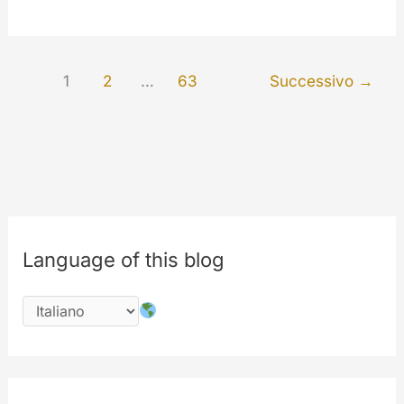
compie
18
anni:
1
2
…
63
Successivo
→
Benvenuti
al
nostro
aggiornamento
più
grande,
più
Language of this blog
veloce
e
più
intelligente
di