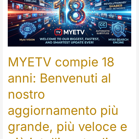
[Amazon
App
Store]
MYETV compie 18
anni: Benvenuti al
nostro
aggiornamento più
grande, più veloce e