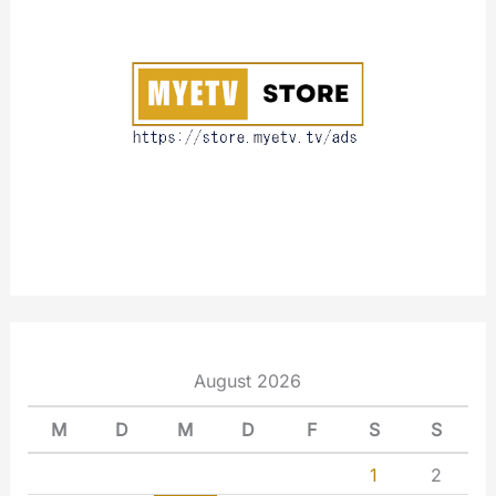
o
u
t
August 2026
M
D
M
D
F
S
S
1
2