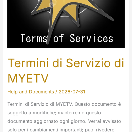
Termini di Servizio di
MYETV
Help and Documents
/
2026-07-31
Termini di Servizio di MYETV. Questo documento è
soggetto a modifiche; manterremo questo
documento aggiornato ogni giorno. Verrai avvisato
solo per i cambiamenti importanti; puoi rivedere