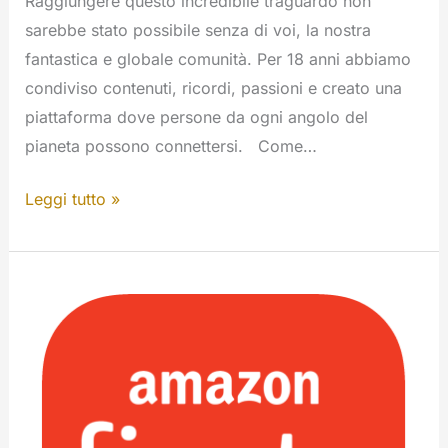
Raggiungere questo incredibile traguardo non
sarebbe stato possibile senza di voi, la nostra
fantastica e globale comunità. Per 18 anni abbiamo
condiviso contenuti, ricordi, passioni e creato una
piattaforma dove persone da ogni angolo del
pianeta possono connettersi. Come…
Introduciamo
Leggi tutto »
i
Nostri
Nuovi
Loghi
Dinamici
per
le
Feste!