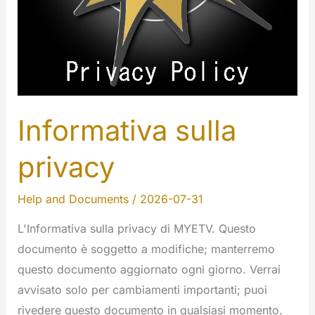
Informativa sulla
privacy
Help and Documents
/
2026-07-31
L'Informativa sulla privacy di MYETV. Questo
documento è soggetto a modifiche; manterremo
questo documento aggiornato ogni giorno. Verrai
avvisato solo per cambiamenti importanti; puoi
rivedere questo documento in qualsiasi momento.