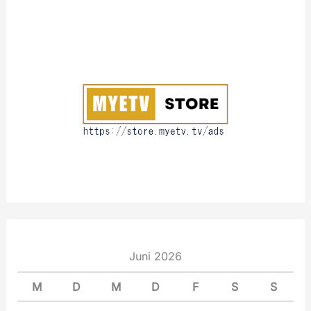
A
:
b
o
u
t
Juni 2026
M
D
M
D
F
S
S