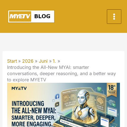
Zum
Inhalt
springen
Start
2026
Juni
1.
Introducing the All-New MYAI: smarter
conversations, deeper reasoning, and a better way
to explore MYETV