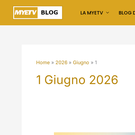
Vai
LA MYETV
BLOG D
al
contenuto
Home
2026
Giugno
1
1 Giugno 2026