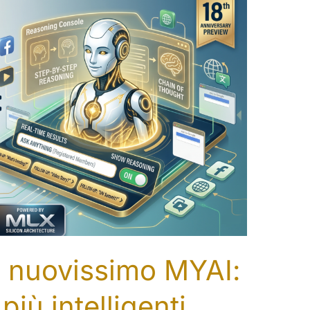
l nuovissimo MYAI:
iù intelligenti,