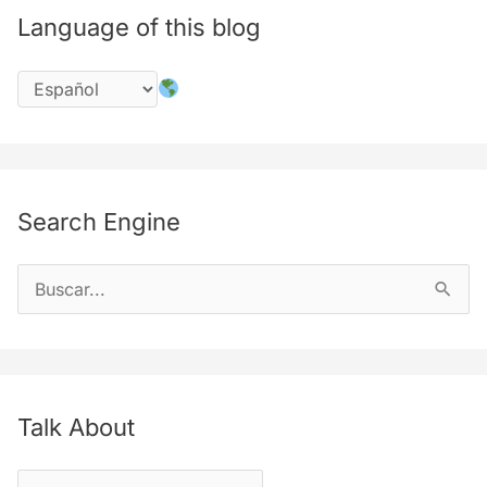
Language of this blog
Search Engine
B
u
s
c
a
Talk About
r
T