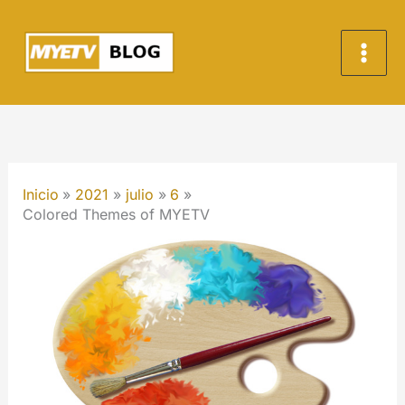
Ir
al
contenido
Inicio
2021
julio
6
Colored Themes of MYETV