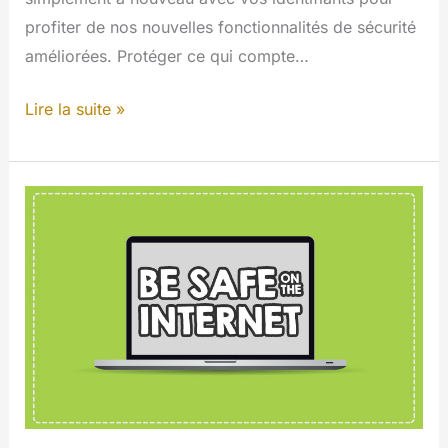
profiter de nos nouvelles fonctionnalités de sécurité
améliorées. Protéger ce qui compte…
Votre
Lire la suite »
compte
vient
de
devenir
plus
sûr
:
6
appareils,
zéro
souci,