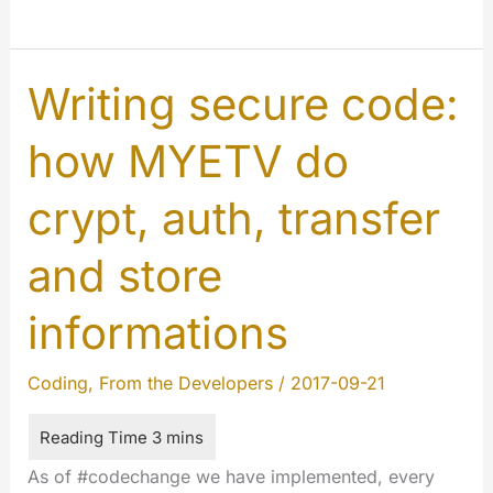
the
Artificial
Intelligence
Writing secure code:
for
how MYETV do
good
crypt, auth, transfer
and store
informations
Coding
,
From the Developers
/
2017-09-21
As of #codechange we have implemented, every