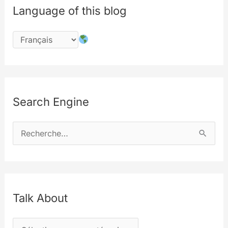
Language of this blog
transfer
and
store
informations
Search Engine
R
e
c
h
e
Talk About
r
T
c