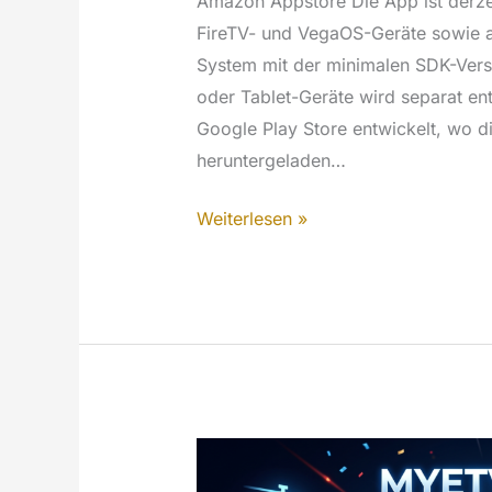
Amazon Appstore Die App ist derze
FireTV- und VegaOS-Geräte sowie a
System mit der minimalen SDK-Vers
oder Tablet-Geräte wird separat en
Google Play Store entwickelt, wo di
heruntergeladen…
FireTV
Weiterlesen »
-
MYETV
für
die
TV
App
[Amazon
App