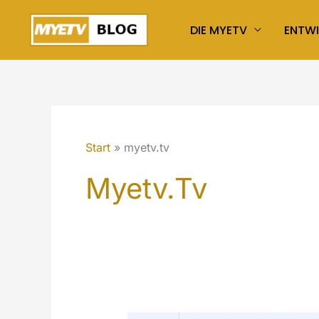
Zum
DIE MYETV
ENTW
Inhalt
springen
Start
myetv.tv
Myetv.tv