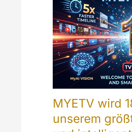
Store]
MYETV wird 1
unserem größt