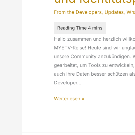
From the Developers
,
Updates
,
Wha
Hallo zusammen und herzlich willk
MYETV-Reise! Heute sind wir unglaub
unsere Community anzukündigen. Wi
gearbeitet, um Tools zu entwickeln, 
auch Ihre Daten besser schützen als
Developer…
Enthüllung
Weiterlesen »
unserer
Entwickler-
und
Identitätsplattformen