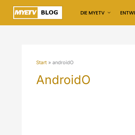
Zum
DIE MYETV
ENTW
Inhalt
springen
Start
androidO
AndroidO