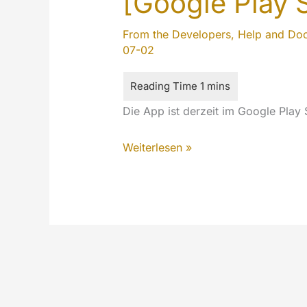
[Google Play 
From the Developers
,
Help and Do
07-02
Die App ist derzeit im Google Play 
Android
Weiterlesen »
–
MEZT
Mobile
App
[Google
Play
Store]