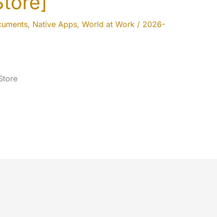
Store]
cuments
,
Native Apps
,
World at Work
/
2026-
Store