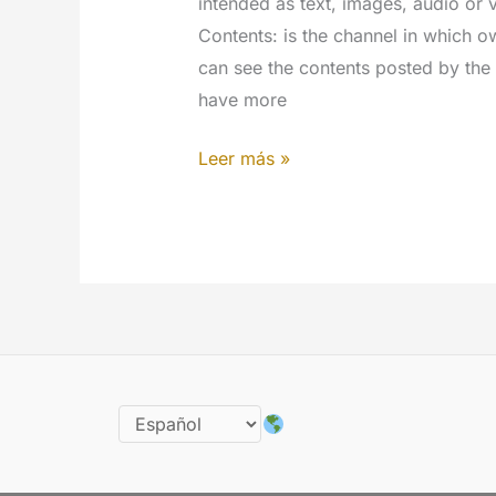
intended as text, images, audio or
Contents: is the channel in which o
can see the contents posted by the o
have more
Networks
Leer más »
of
Contents
–
Guideline