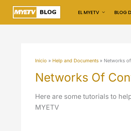
Ir
EL MYETV
BLOG 
al
contenido
Inicio
Help and Documents
Networks of
Networks Of Con
Here are some tutorials to he
MYETV