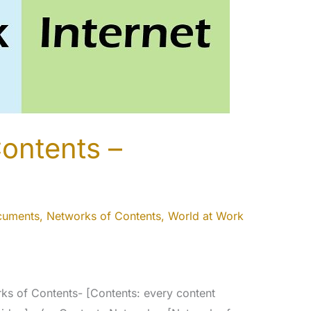
ontents –
cuments
,
Networks of Contents
,
World at Work
s of Contents- [Contents: every content