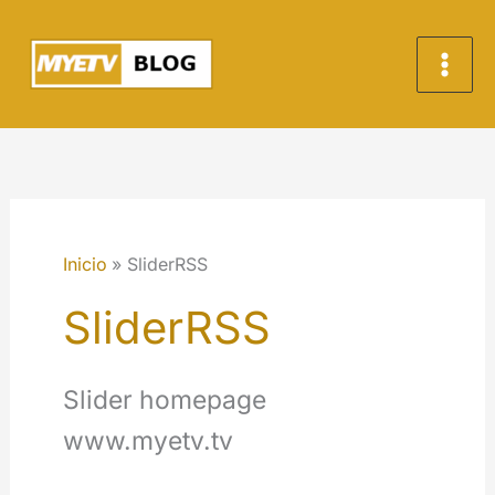
Ir
al
contenido
Inicio
SliderRSS
SliderRSS
Slider homepage
www.myetv.tv