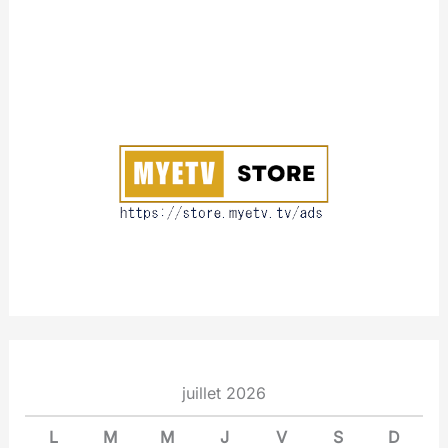
:
A
b
o
u
t
juillet 2026
L
M
M
J
V
S
D