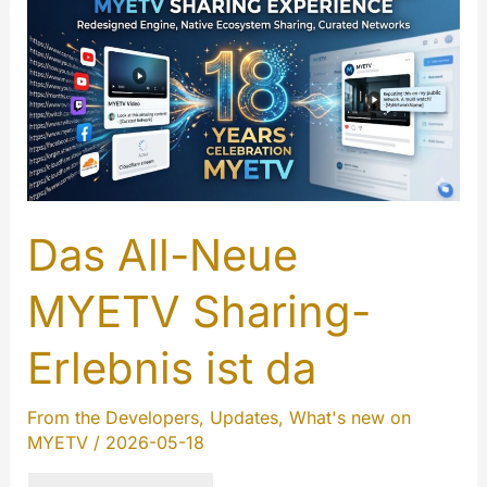
Das All-Neue
MYETV Sharing-
Erlebnis ist da
From the Developers
,
Updates
,
What's new on
MYETV
/
2026-05-18