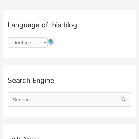
ist
da
Language of this blog
Search Engine
S
u
c
h
e
Talk About