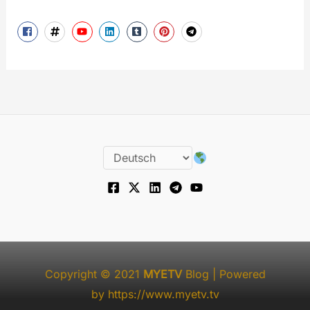
Copyright © 2021
MYETV
Blog
| Powered
by
https://www.myetv.tv